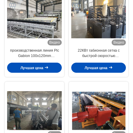
Видео
Видео
производственная линия Plc
22КВт габионная сетка с
Gabion 100x120mm
быстрой скоростью
автоматическая для листа
производства 30-50 м/мин
сетки Gabion ширины 4500 Mm
Лучшая цена
Лучшая цена