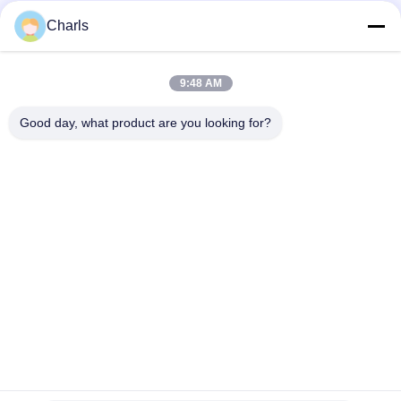
Социальные сети
Charls
9:48 AM
Быстрый контакт
Good day, what product are you looking for?
Телефон
86--15961532055
Электронная почта
Charls@gabionmachinery.com
Адрес
Отсутствие 148, дороги Юнгу, городка Жутанг, города
Джянгин, провинции Цзянсу, Китая
Политика конфиденциальности
|
Карта сайта
Китай Хорошее качество Габионы машины Доставщик. 2018-