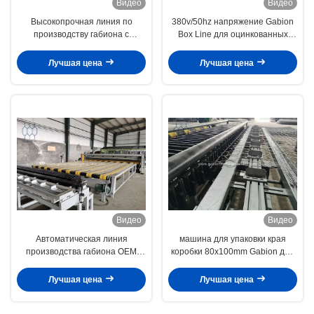
Видео
Видео
Высокопрочная линия по
380v/50hz напряжение Gabion
производству габиона с
Box Line для оцинкованных
размером сетки 60 * 80 мм - 120
приложений в строительстве
* 150 мм и мощностью 7,5 кВт
Лучшая цена
Лучшая цена
Видео
Видео
Автоматическая линия
машина для упаковки края
производства габиона OEM
коробки 80x100mm Gabion для
высокая эффективность
двойного извива с коробкой
зубчатого колеса мощной
Лучшая цена
Лучшая цена
силовой передачи