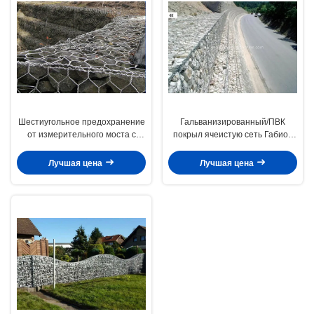
Шестиугольное предохранение
Гальванизированный/ПВК
от измерительного моста с
покрыл ячеистую сеть Габион
магазином сопротивлений
для ограждать диаметр
Габион с горячим окунутым
провода камня 2.7мм
Лучшая цена
Лучшая цена
гальванизированным проводом