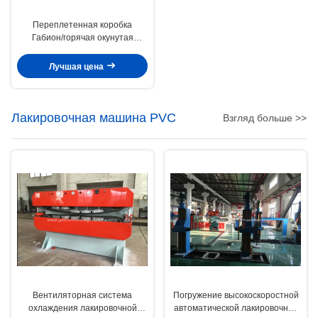
Переплетенная коробка
Габион/горячая окунутая
гальванизированная сваренная
ячеистая сеть для потока
Лучшая цена
Лакировочная машина PVC
Взгляд больше >>
Вентиляторная система
Погружение высокоскоростной
охлаждения лакировочной
автоматической лакировочной