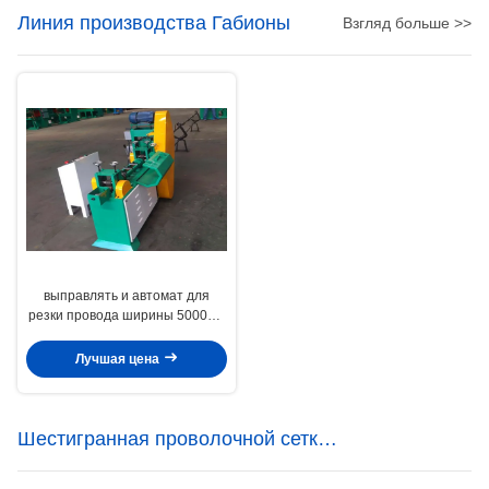
Линия производства Габионы
Взгляд больше >>
выправлять и автомат для
резки провода ширины 5000мм
для провода диаметра 1.6мм-
5.0мм
Лучшая цена
Шестигранная проволочной сетки
машины