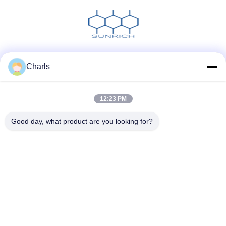
Социальные сети
Charls
12:23 PM
Быстрый контакт
Good day, what product are you looking for?
Телефон
86--15961532055
Электронная почта
Charls@gabionmachinery.com
Адрес
Отсутствие 148, дороги Юнгу, городка Жутанг, города
Джянгин, провинции Цзянсу, Китая