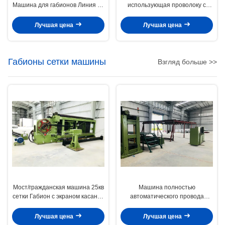
Машина для габионов Линия по
использующая проволоку с
производству оцинкованной
ПВХ-покрытием для
проволочной сетки с ПВХ-
производства прочной сетки,
Лучшая цена
Лучшая цена
покрытием для ландшафтной
идеально подходящей для
архитектуры
подпорных стен и защиты
берегов рек
Габионы сетки машины
Взгляд больше >>
Мост/гражданская машина 25кв
Машина полностью
сетки Габион с экраном касания
автоматического провода
системы управления ПЛК
свертываясь спиралью,
двойное управление ПЛК
Лучшая цена
Лучшая цена
машины Габион извива