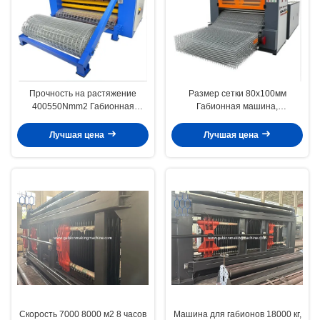
Прочность на растяжение
Размер сетки 80x100мм
400550Nmm2 Габионная
Габионная машина,
машина оцинкованная ПВХ
объединяющая сервомоторный
покрытая сетка Размер
ПЛС, система управления
Лучшая цена
Лучшая цена
100x120 мм Сетевая сетка
сенсорным экраном для
Производственное
постоянного выхода сетки
оборудование
Скорость 7000 8000 м2 8 часов
Машина для габионов 18000 кг,