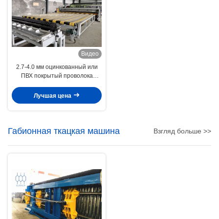
Видео
2.7-4.0 мм оцинкованный или
ПВХ покрытый проволока
Габион Производственная
машина Габионная машина
Лучшая цена
30кВт
Габионная ткацкая машина
Взгляд больше >>