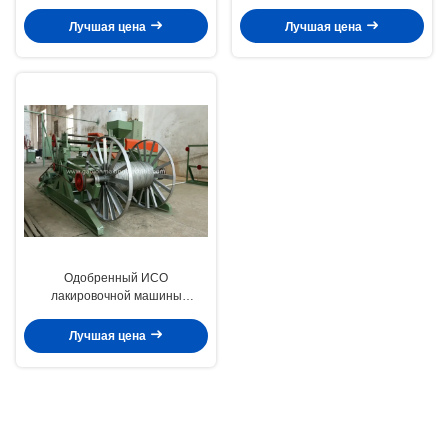
машины ПВК ткани/ткани для
машины провода ПВК горячее
покрытия электрического
гальванизированное с
Лучшая цена
Лучшая цена
провода
толщиной 1мм
Одобренный ИСО
лакировочной машины
гальванизированного ПУ
лакировочной машины/высокой
Лучшая цена
эффективности ПВК