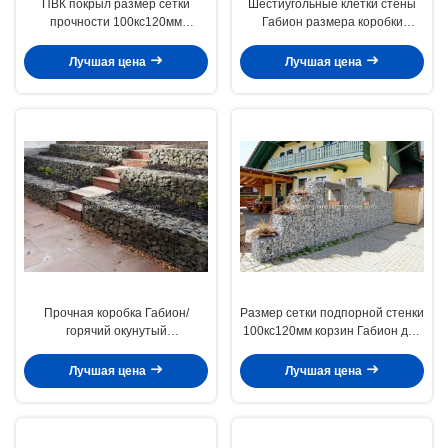
ПВК покрыл размер сетки
Шестиугольные клетки стены
прочности 100кс120мм
Габион размера коробки
каменной стены Габион/
2кс1кс1м Габион с
провода сооружения стены
гальванизированным проводом/
Лучшая цена
Лучшая цена
Габион
ПВК покрыли провод
Прочная коробка Габион/
Размер сетки подпорной стенки
горячий окунутый
100кс120мм корзин Габион для
гальванизированный провод на
защищать падения утеса
размер 2кс1кс1м коробки
Лучшая цена
Лучшая цена
предохранения от почвы