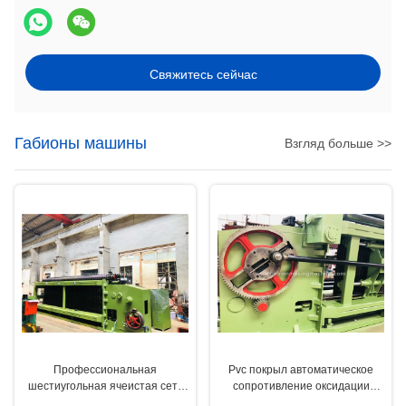
Свяжитесь сейчас
Габионы машины
Взгляд больше >>
Профессиональная
Pvc покрыл автоматическое
шестиугольная ячеистая сеть
сопротивление оксидации
машины/сетки ограждая
машины ячеистой сети Gabion