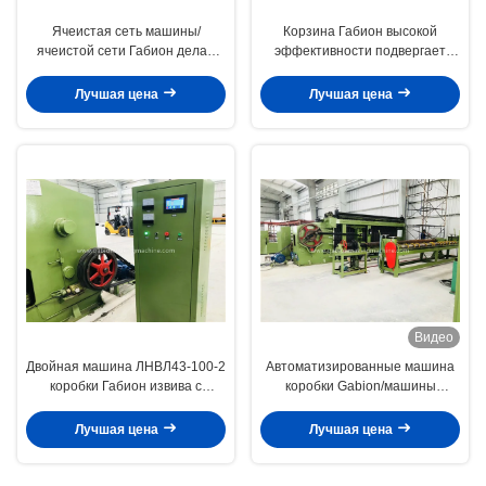
Ячеистая сеть машины/
Корзина Габион высокой
ячеистой сети Габион делая
эффективности подвергает
машину с системой
двойной размер механической
автоматического ограничителя
обработке сетки извива
Лучшая цена
Лучшая цена
80кс100мм для морской дамбы
Видео
Двойная машина ЛНВЛ43-100-2
Автоматизированные машина
коробки Габион извива с
коробки Gabion/машины
автоматической смазывая
корзины Gabion для размера
системой
сетки 80 x 100mm
Лучшая цена
Лучшая цена