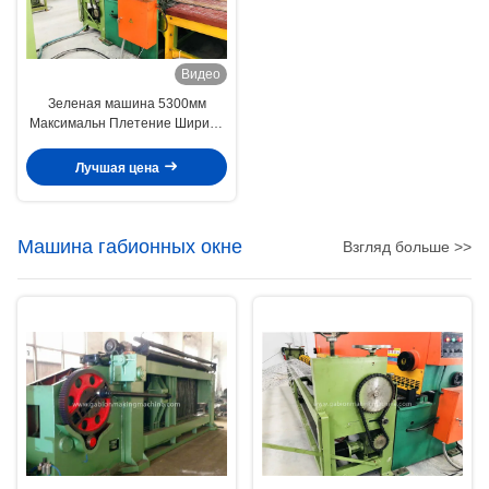
Видео
Зеленая машина 5300мм
Максимальн Плетение Ширина
ячеистой сети Габион для
облицовки наклона
Лучшая цена
Машина габионных окне
Взгляд больше >>