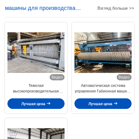
машины для производства
Взгляд больше >>
габионов
Видео
Видео
Тяжелая
Автоматическая система
высокопроизводительная
управления Габионная машина
оцинкованная стальная
со скоростью 225 м/ч
проволока габионная ткацкая
Лучшая цена
Лучшая цена
машина