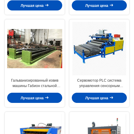
машину ширина 4300 Мм
для каменной клетки
Лучшая цена
Лучшая цена
Гальванизированный извив
Сервомотор PLC система
машины Габион стальной
управления сенсорным
материальный двойной для
экраном Габионная сетка
диаметра провода 1,6 до 3.2мм
машина создает сильные
Лучшая цена
Лучшая цена
120x150 мм сетки размер сетки