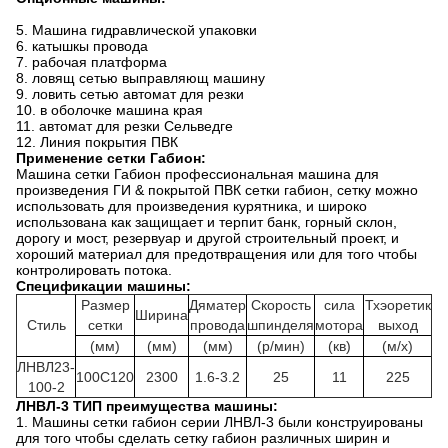
5.
Машина гидравлической упаковки
6. катышкы провода
7. рабочая платформа
8. ловящ сетью выправляющ машину
9. ловить сетью автомат для резки
10. в оболочке машина края
11. автомат для резки Сельведге
12. Линия покрытия ПВК
Применение сетки Габион:
Машина сетки Габион профессиональная машина для
произведения ГИ & покрытой ПВК сетки габион, сетку можно
использовать для произведения курятника, и широко
использована как защищает и терпит банк, горный склон,
дорогу и мост, резервуар и другой строительный проект, и
хороший материал для предотвращения или для того чтобы
контролировать потока.
Спецификации машины:
Размер
Дяматер
Скорость
сила
Тхэоретик
Ширина
Стиль
сетки
провода
шпинделя
мотора
выход
(мм)
(мм)
(мм)
(р/мин)
(кв)
(м/х)
ЛНВЛ23-
100С120
2300
1.6-3.2
25
11
225
100-2
ЛНВЛ-3 ТИП преимущества машины:
1. Машины сетки габион серии ЛНВЛ-3 были конструированы
для того чтобы сделать сетку габион различных ширин и