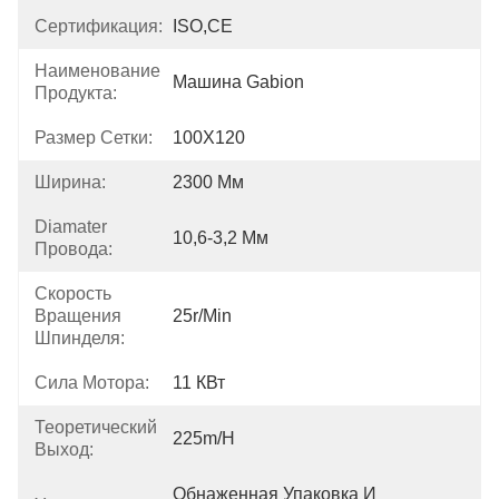
Сертификация:
ISO,CE
Наименование
Машина Gabion
Продукта:
Размер Сетки:
100X120
Ширина:
2300 Мм
Diamater
10,6-3,2 Мм
Провода:
Скорость
Вращения
25r/min
Шпинделя:
Сила Мотора:
11 КВт
Теоретический
225m/h
Выход:
Обнаженная Упаковка И 