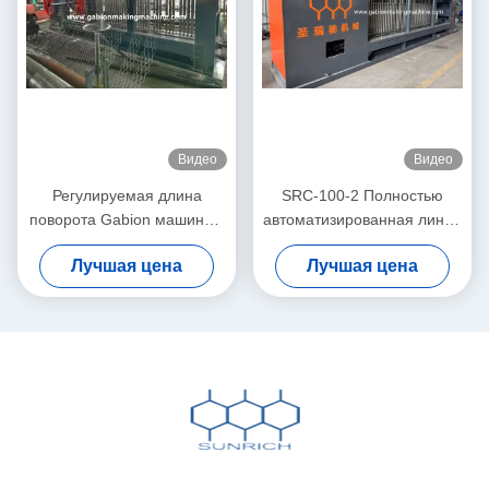
Видео
Видео
Регулируемая длина
SRC-100-2 Полностью
поворота Gabion машина с
автоматизированная линия
автоматической
по производству габионной
Лучшая цена
Лучшая цена
сервомоторной системой
сетки, ширина плетения
управления PLC
4500 мм