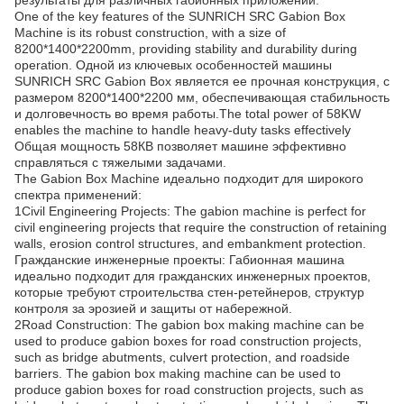
результаты для различных габионных приложений.
One of the key features of the SUNRICH SRC Gabion Box
Machine is its robust construction, with a size of
8200*1400*2200mm, providing stability and durability during
operation. Одной из ключевых особенностей машины
SUNRICH SRC Gabion Box является ее прочная конструкция, с
размером 8200*1400*2200 мм, обеспечивающая стабильность
и долговечность во время работы.The total power of 58KW
enables the machine to handle heavy-duty tasks effectively
Общая мощность 58КВ позволяет машине эффективно
справляться с тяжелыми задачами.
The Gabion Box Machine идеально подходит для широкого
спектра применений:
1Civil Engineering Projects: The gabion machine is perfect for
civil engineering projects that require the construction of retaining
walls, erosion control structures, and embankment protection.
Гражданские инженерные проекты: Габионная машина
идеально подходит для гражданских инженерных проектов,
которые требуют строительства стен-ретейнеров, структур
контроля за эрозией и защиты от набережной.
2Road Construction: The gabion box making machine can be
used to produce gabion boxes for road construction projects,
such as bridge abutments, culvert protection, and roadside
barriers. The gabion box making machine can be used to
produce gabion boxes for road construction projects, such as