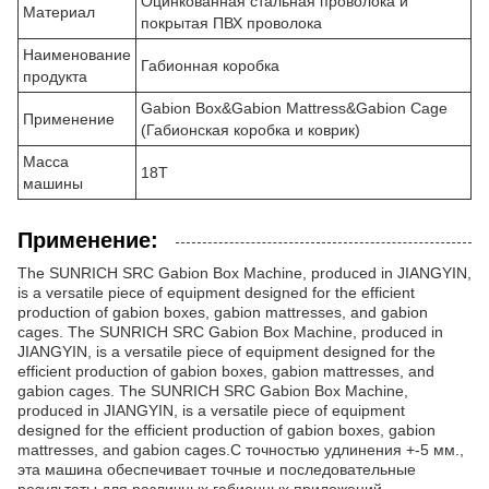
Оцинкованная стальная проволока и
Материал
покрытая ПВХ проволока
Наименование
Габионная коробка
продукта
Gabion Box&Gabion Mattress&Gabion Cage
Применение
(Габионская коробка и коврик)
Масса
18T
машины
Применение:
The SUNRICH SRC Gabion Box Machine, produced in JIANGYIN,
is a versatile piece of equipment designed for the efficient
production of gabion boxes, gabion mattresses, and gabion
cages. The SUNRICH SRC Gabion Box Machine, produced in
JIANGYIN, is a versatile piece of equipment designed for the
efficient production of gabion boxes, gabion mattresses, and
gabion cages. The SUNRICH SRC Gabion Box Machine,
produced in JIANGYIN, is a versatile piece of equipment
designed for the efficient production of gabion boxes, gabion
mattresses, and gabion cages.С точностью удлинения +-5 мм.,
эта машина обеспечивает точные и последовательные