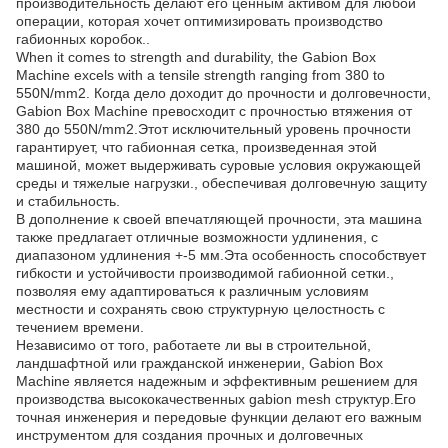
производительность делают его ценным активом для любой
операции, которая хочет оптимизировать производство
габионных коробок..
When it comes to strength and durability, the Gabion Box
Machine excels with a tensile strength ranging from 380 to
550N/mm2. Когда дело доходит до прочности и долговечности,
Gabion Box Machine превосходит с прочностью втяжения от
380 до 550N/mm2.Этот исключительный уровень прочности
гарантирует, что габионная сетка, произведенная этой
машиной, может выдерживать суровые условия окружающей
среды и тяжелые нагрузки., обеспечивая долговечную защиту
и стабильность.
В дополнение к своей впечатляющей прочности, эта машина
также предлагает отличные возможности удлинения, с
диапазоном удлинения +-5 мм.Эта особенность способствует
гибкости и устойчивости производимой габионной сетки.,
позволяя ему адаптироваться к различным условиям
местности и сохранять свою структурную целостность с
течением времени.
Независимо от того, работаете ли вы в строительной,
ландшафтной или гражданской инженерии, Gabion Box
Machine является надежным и эффективным решением для
производства высококачественных gabion mesh структур.Его
точная инженерия и передовые функции делают его важным
инструментом для создания прочных и долговечных