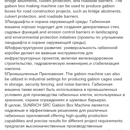
bridge abutments, culvert protection, and roadside barriers. The
gabion box making machine can be used to produce gabion
boxes for road construction projects, such as bridge abutments,
culvert protection, and roadside barriers.
3Ландшафты и охрана окружающей среды: Габионная
машина хорошо подходит для создания декоративных стен,
садовых функций,and erosion control barriers in landscaping
and environmental protection initiatives (проекты по улучшению
ландшафта и охране окружающей среды).
4Инфраструктурное развитие: универсальность габионной
коробки делает ее важным инструментом для
инфраструктурных проектов, включая железнодорожное
строительство, гидравлическую инженерию,и стабилизация
наклона.
5Промышленные Приложения: The gabion machine can also
be utilized in industrial settings for producing gabion cages used
in storage, security fencing, and noise barriers. Габионная
машина также может быть использована в промышленных
условиях для производства габионных клеток, используемых в
хранении, охране ограждениях и шумовых барьерах.
В целом, SUNRICH SRC Gabion Box Machine является
надежным и эффективным решением для различных
габионных приложений.offering high-quality production
capabilities and precise results for different project requirements.
предлагая высококачественные производственные