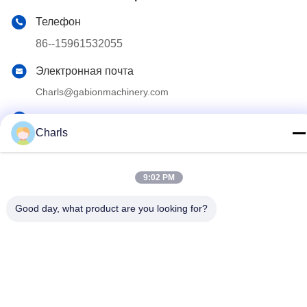
Телефон
86--15961532055
Электронная почта
Charls@gabionmachinery.com
Адрес
Charls
Отсутствие 148, дороги Юнгу, городка Жутанг, города
Джянгин, провинции Цзянсу, Китая
9:02 PM
Политика конфиденциальности
|
Карта сайта
Good day, what product are you looking for?
Китай Хорошее качество Габионы машины Доставщик. 2018-
2026 Jiangyin Sunrich Machinery Technology Co., LTD Все
права защищены.